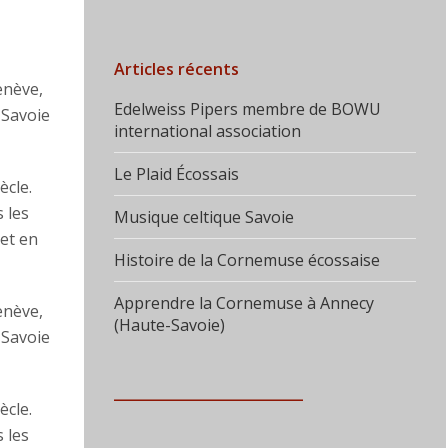
Articles récents
enève,
Edelweiss Pipers membre de BOWU
 Savoie
international association
Le Plaid Écossais
ècle.
 les
Musique celtique Savoie
 et en
Histoire de la Cornemuse écossaise
Apprendre la Cornemuse à Annecy
enève,
(Haute-Savoie)
 Savoie
___________________________
ècle.
 les