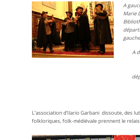
A gauch
Marie 
Biblio
départ
gauche
A d
dép
L’association d’Ilario Garbani dissoute, des l
folkloriques, folk-médiévale prennent le relais