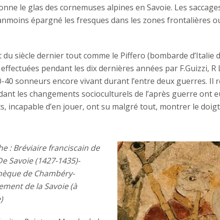
 sonne le glas des cornemuses alpines en Savoie. Les saccage
nmoins épargné les fresques dans les zones frontalières o
du siècle dernier tout comme le Piffero (bombarde d’Italie 
 effectuées pendant les dix dernières années par F.Guizzi, R 
0-40 sonneurs encore vivant durant l’entre deux guerres. Il r
ant les changements socioculturels de l’après guerre ont e
ts, incapable d’en jouer, ont su malgré tout, montrer le doig
e : Bréviaire franciscain de
De Savoie (1427-1435)-
thèque de Chambéry-
ement de la Savoie (à
)