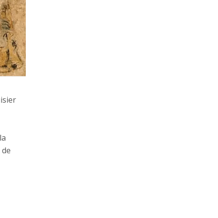
isier
la
 de