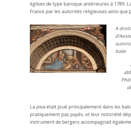
églises de type baroque antérieures à 1789. La 
France par les autorités religieuses ainsi qu
A droit
d’Aost
autono
Italie
abb
Phil
d
La piva était joué principalement dans les bal
pratiquement pas payés, et leur notoriété dépas
instrument de bergers accompagnait également