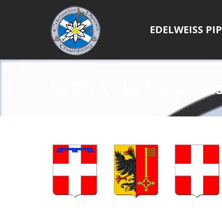
EDELWEISS PI
La PIVA – La Cornemus