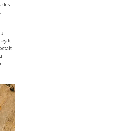
s des
u
du
Leydi,
estait
u
té