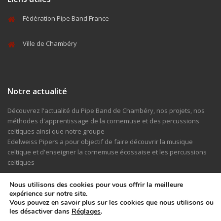
Fédération Pipe Band France
Ville de Chambéry
Notre actualité
Découvrez l'actualité du Pipe Band de Chambéry, nos projets, nos
méthodes d'apprentissage de la cornemuse et des percussions
celtiques ainsi que notre groupe
Edelweiss Pipers a pour objectif de faire découvrir la musique
celtique et d'enseigner la cornemuse écossaise et les percussions
celtiques
Nous utilisons des cookies pour vous offrir la meilleure
ACTUALITÉ
expérience sur notre site.
Vous pouvez en savoir plus sur les cookies que nous utilisons ou
les désactiver dans
Réglages
.