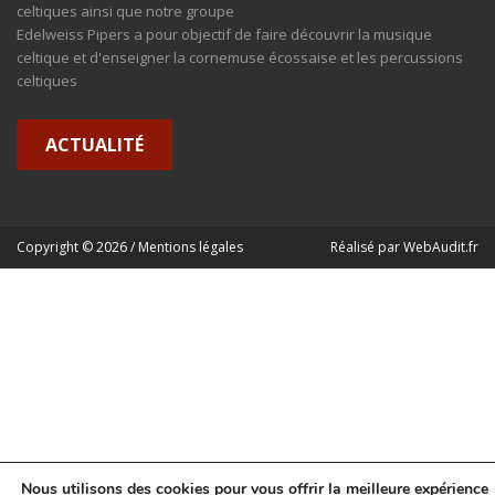
celtiques ainsi que notre groupe
Edelweiss Pipers a pour objectif de faire découvrir la musique
celtique et d'enseigner la cornemuse écossaise et les percussions
celtiques
ACTUALITÉ
Copyright © 2026 /
Mentions légales
Réalisé par
WebAudit.fr
Nous utilisons des cookies pour vous offrir la meilleure expérience